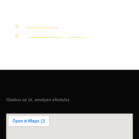
Keress minket elérhetőségeinken és választ találunk a
kérdéseidre.
+36 70 402 1512
gladiusautosiskola@gmail.com
Gladius az út, amelyen elindulsz.