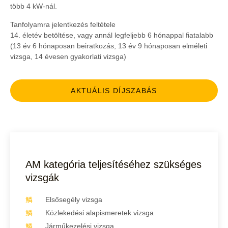
több 4 kW-nál.
Tanfolyamra jelentkezés feltétele
14. életév betöltése, vagy annál legfeljebb 6 hónappal fiatalabb
(13 év 6 hónaposan beiratkozás, 13 év 9 hónaposan elméleti
vizsga, 14 évesen gyakorlati vizsga)
AKTUÁLIS DÍJSZABÁS
AM kategória teljesítéséhez szükséges
vizsgák
Elsősegély vizsga
Közlekedési alapismeretek vizsga
Járműkezelési vizsga