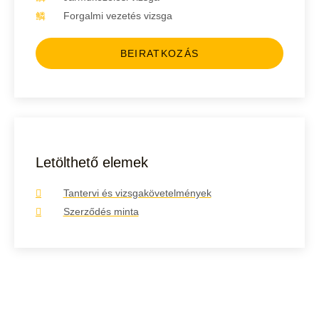
Forgalmi vezetés vizsga
BEIRATKOZÁS
Letölthető elemek
Tantervi és vizsgakövetelmények
Szerződés minta
Elakadtál?