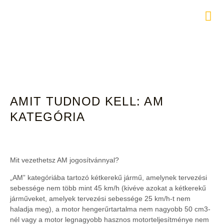
AM KATEGÓRIA
ELÉRHETŐSÉGEK
AMIT TUDNOD KELL: AM
KATEGÓRIA
Mit vezethetsz AM jogosítvánnyal?
„AM” kategóriába tartozó kétkerekű jármű, amelynek tervezési
sebessége nem több mint 45 km/h (kivéve azokat a kétkerekű
járműveket, amelyek tervezési sebessége 25 km/h-t nem
haladja meg), a motor hengerűrtartalma nem nagyobb 50 cm3-
nél vagy a motor legnagyobb hasznos motorteljesítménye nem