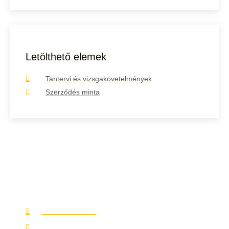
Letölthető elemek
Tantervi és vizsgakövetelmények
Szerződés minta
Elakadtál?
Keress minket elérhetőségeinken és választ találunk a
kérdéseidre.
+36 70 402 1512
gladiusautosiskola@gmail.com