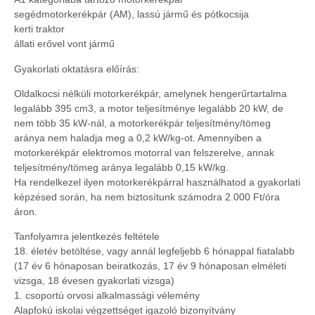
segédmotorkerékpár (AM), lassú jármű és pótkocsija
kerti traktor
állati erővel vont jármű
Gyakorlati oktatásra előírás:
Oldalkocsi nélküli motorkerékpár, amelynek hengerűrtartalma
legalább 395 cm3, a motor teljesítménye legalább 20 kW, de
nem több 35 kW-nál, a motorkerékpár teljesítmény/tömeg
aránya nem haladja meg a 0,2 kW/kg-ot. Amennyiben a
motorkerékpár elektromos motorral van felszerelve, annak
teljesítmény/tömeg aránya legalább 0,15 kW/kg.
Ha rendelkezel ilyen motorkerékpárral használhatod a gyakorlati
képzésed során, ha nem biztosítunk számodra 2.000 Ft/óra
áron.
Tanfolyamra jelentkezés feltétele
18. életév betöltése, vagy annál legfeljebb 6 hónappal fiatalabb
(17 év 6 hónaposan beiratkozás, 17 év 9 hónaposan elméleti
vizsga, 18 évesen gyakorlati vizsga)
1. csoportú orvosi alkalmassági vélemény
Alapfokú iskolai végzettséget igazoló bizonyítvány