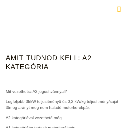
A2 KATEGÓRIA
ELÉRHETŐSÉGEK
AMIT TUDNOD KELL: A2
KATEGÓRIA
Mit vezethetsz A2 jogosítvánnyal?
Legfeljebb 35kW teljesítményű és 0,2 kW/kg teljesítmény/saját
tömeg arányt meg nem haladó motorkerékpár.
A2 kategóriával vezethető még
A1 kategóriába tartozó motorkerékpár